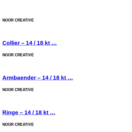
NOOR CREATIVE
Collier – 14 / 18 kt …
NOOR CREATIVE
Armbaender – 14 / 18 kt …
NOOR CREATIVE
Ringe – 14 / 18 kt …
NOOR CREATIVE