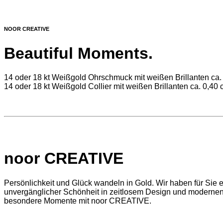
NOOR CREATIVE
Beautiful Moments
.
14 oder 18 kt Weißgold Ohrschmuck mit weißen Brillanten ca. 
14 oder 18 kt Weißgold Collier mit weißen Brillanten ca. 0,40 c
noor CREATIVE
Persönlichkeit und Glück wandeln in Gold. Wir haben für Sie
unvergänglicher Schönheit in zeitlosem Design und modernen F
besondere Momente mit noor CREATIVE.