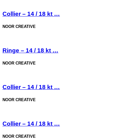
Collier – 14 / 18 kt …
NOOR CREATIVE
Ringe – 14 / 18 kt …
NOOR CREATIVE
Collier – 14 / 18 kt …
NOOR CREATIVE
Collier – 14 / 18 kt …
NOOR CREATIVE