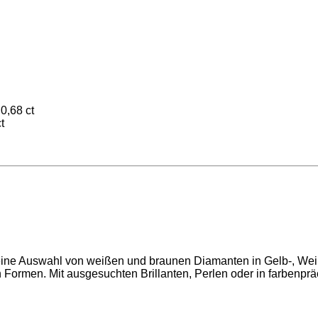
0,68 ct
t
 eine Auswahl von weißen und braunen Diamanten in Gelb-, Wei
ormen. Mit ausgesuchten Brillanten, Perlen oder in farbenpräc