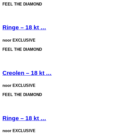
FEEL THE DIAMOND
Ringe – 18 kt …
noor EXCLUSIVE
FEEL THE DIAMOND
Creolen – 18 kt …
noor EXCLUSIVE
FEEL THE DIAMOND
Ringe – 18 kt …
noor EXCLUSIVE