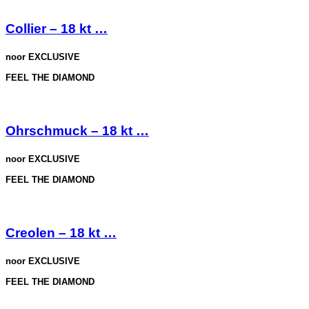
Collier – 18 kt …
noor EXCLUSIVE
FEEL THE DIAMOND
Ohrschmuck – 18 kt …
noor EXCLUSIVE
FEEL THE DIAMOND
Creolen – 18 kt …
noor EXCLUSIVE
FEEL THE DIAMOND