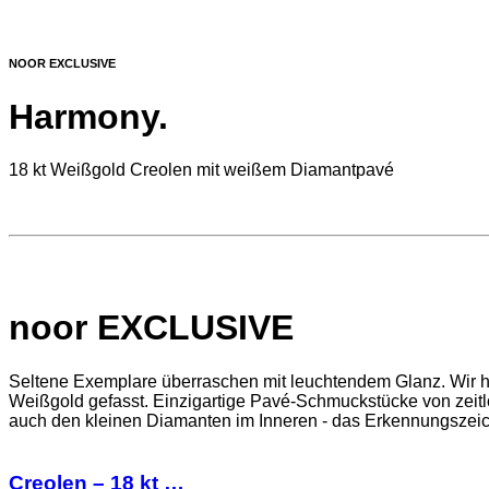
NOOR EXCLUSIVE
Harmony
.
18 kt Weißgold Creolen mit weißem Diamantpavé
noor EXCLUSIVE
Seltene Exemplare überraschen mit leuchtendem Glanz. Wir 
Weißgold gefasst. Einzigartige Pavé-Schmuckstücke von zeitl
auch den kleinen Diamanten im Inneren - das Erkennungszei
Creolen – 18 kt …