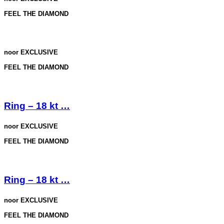
FEEL THE DIAMOND
noor EXCLUSIVE
FEEL THE DIAMOND
Ring – 18 kt …
noor EXCLUSIVE
FEEL THE DIAMOND
Ring – 18 kt …
noor EXCLUSIVE
FEEL THE DIAMOND