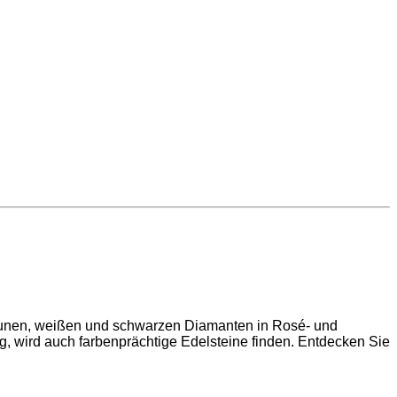
raunen, weißen und schwarzen Diamanten in Rosé- und
, wird auch farbenprächtige Edelsteine finden. Entdecken Sie