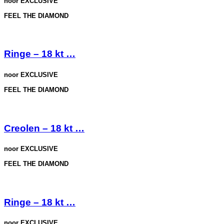
noor EXCLUSIVE
FEEL THE DIAMOND
Ringe – 18 kt …
noor EXCLUSIVE
FEEL THE DIAMOND
Creolen – 18 kt …
noor EXCLUSIVE
FEEL THE DIAMOND
Ringe – 18 kt …
noor EXCLUSIVE