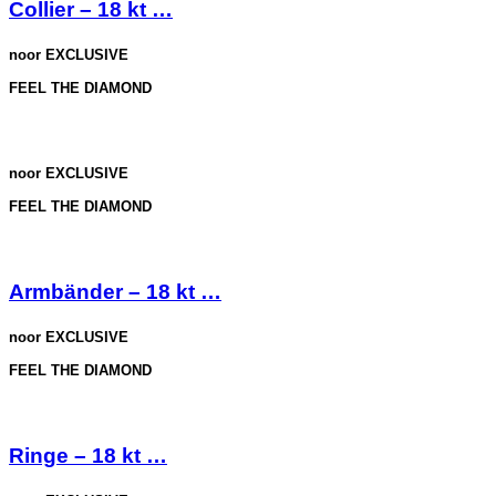
Collier – 18 kt …
noor EXCLUSIVE
FEEL THE DIAMOND
noor EXCLUSIVE
FEEL THE DIAMOND
Armbänder – 18 kt …
noor EXCLUSIVE
FEEL THE DIAMOND
Ringe – 18 kt …